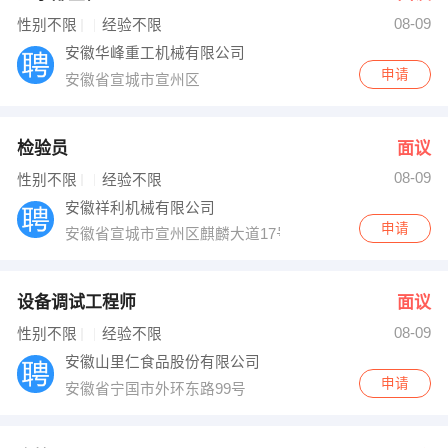
08-09
出纳
保险
性别不限
经验不限
安徽华峰重工机械有限公司
编辑
法律
申请
安徽省宣城市宣州区
保洁
贸易采购
检验员
面议
跟单
理财顾问
08-09
性别不限
经验不限
安徽祥利机械有限公司
其他职位
申请
安徽省宣城市宣州区麒麟大道17号
设备调试工程师
面议
08-09
性别不限
经验不限
安徽山里仁食品股份有限公司
申请
安徽省宁国市外环东路99号