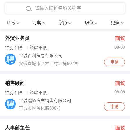
4000-5000元
本科
行政后勤
建筑装潢
确定
区域
月薪
学历
职位
更多
5000-8000元
硕士
销售岗位
教师
外贸业务员
面议
8000-12000元
博士
文员
护士
08-09
性别不限
经验不限
12000-20000元
财务会计
传单派发
宣城百利贸易有限公司
申请
安徽宣城市西林二村12栋507室
其他
超市零售
促销导购
网络IT
保健按摩
销售顾问
面议
08-09
性别不限
经验不限
快递员
前台接待
宣城瑞通汽车销售有限公司
申请
宣城市区薰化路698号
收银员
技术员/工程师
水电/机修
部门经理
人事部主任
面议