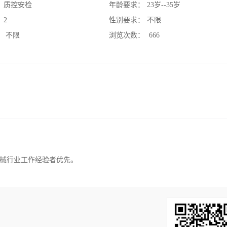
：
质控安检
年龄要求：
23岁--35岁
：
2
性别要求：
不限
：
不限
浏览次数：
666
械行业工作经验者优先。